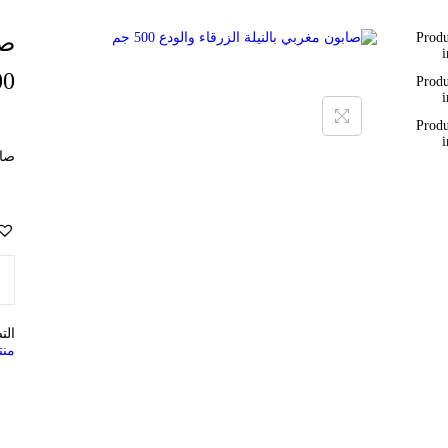
صا
00
صاب
الت
منت