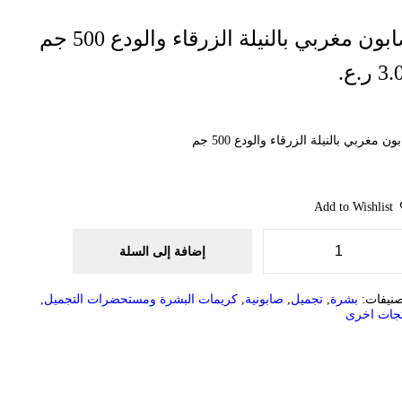
بون مغربي بالنيلة الزرقاء والودع 500 جم
3.
ر.ع.
ون مغربي بالنيلة الزرقاء والودع 500 جم
Add to Wishlist
إضافة إلى السلة
ك
م
ي
صنيفات:
بشرة
,
تجميل
,
صابونية
,
كريمات البشرة ومستحضرات التجميل
,
ة
جات اخرى
ص
ا
ب
و
ن
م