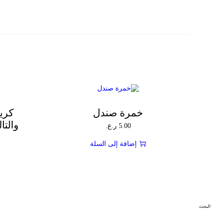
كري
خمرة صندل
والت
5.00
ر.ع.
إضافة إلى السلة
البحث