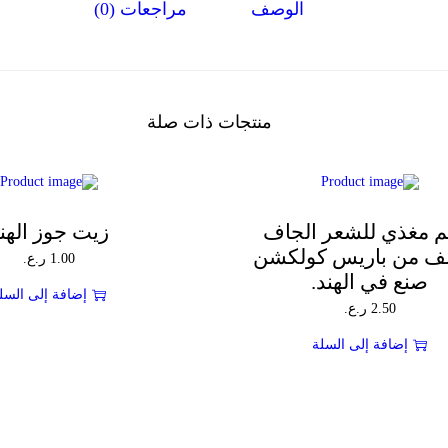
الوصف
مراجعات (0)
و
ز
ا
ل
ح
ل
و
منتجات ذات صلة
م مغذي للشعر الجاف
زيت جوز الهن
الف من باريس كولكشن
1.00
ر.ع.
صنع في الهند.
إضافة إلى السل
2.50
ر.ع.
إضافة إلى السلة