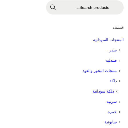
S
e
Search
a
r
c
h
التصنيفات
f
o
r
المنتجات السودانية
:
>
سدر
صندلية
منتجات البخور والعود
دلكة
دلكة سودانية
سرتية
خمرة
صابونية