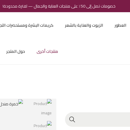
خصومات تصل إلى 50٪ على منتجات العناية والجمال — لفترة محدودة!
العطور
الزيوت والعناية بالشعر
كريمات البشرة ومستحضرات التج
منتجات أخرى
حول المتجر