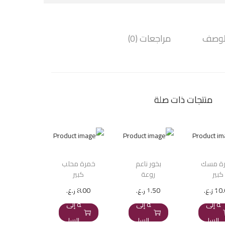
لوصف
مراجعات (0)
منتجات ذات صلة
ة مسك
بخور ناعم
خمرة محلب
كبير
روعة
كبير
إضاف
إضاف
إضاف
10.
ر.ع.
1.50
ر.ع.
8.00
ر.ع.
ة إلى
ة إلى
ة إلى
السل
السل
السل