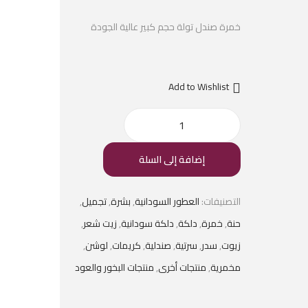
خمرة صندل تولة حجم كبير عالية الجودة
Add to Wishlist
إضافة إلى السلة
التصنيفات:
العطور السودانية
,
بشرة
,
تجميل
,
حنة
,
خمرة
,
دلكة
,
دلكة سودانية
,
زيت شعر
,
زيوت
,
سدر
,
سرتية
,
صندلية
,
كريمات
,
لوشن
,
مخمرية
,
منتجات أخرى
,
منتجات البخور والعود