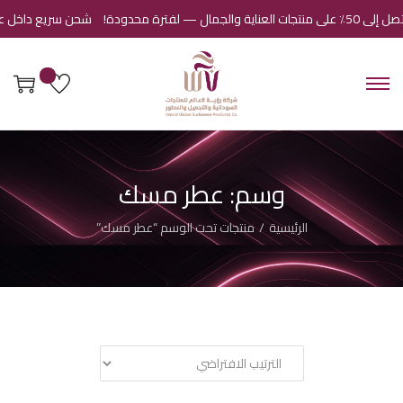
لجمال — لفترة محدودة!
شحن سريع داخل عمان 
وسم:
عطر مسك
الرئيسية
/
منتجات تحت الوسم “عطر مسك”