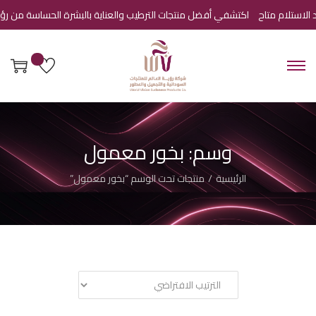
استلام متاح
اكتشفي أفضل منتجات الترطيب والعناية بالبشرة الحساسة من رؤية ا
وسم:
بخور معمول
الرئيسية
/
منتجات تحت الوسم “بخور معمول”