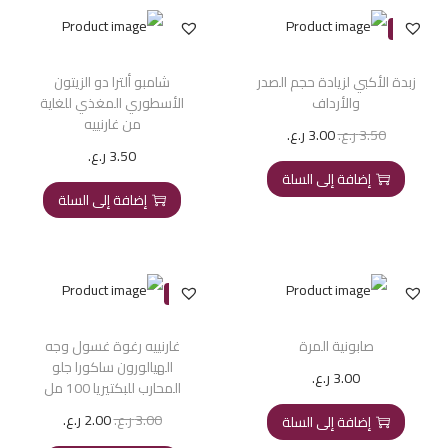
-14%
زبدة الأكبي لزيادة حجم الصدر
شامبو ألترا دو الزيتون
والأرداف
الأسطوري المغذي للغاية
من غارنييه
3.50
ر.ع.
3.00
ر.ع.
3.50
ر.ع.
إضافة إلى السلة
إضافة إلى السلة
-33%
صابونية المرة
غارنييه رغوة غسول وجه
الهيالورون ساكورا جلو
3.00
ر.ع.
المحارب للبكتيريا 100 مل
3.00
ر.ع.
2.00
ر.ع.
إضافة إلى السلة