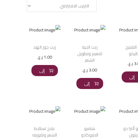
التفتيح
زيت الحية
زيت جوز الهند
اليكو
لتنعيم وتطويل
1.00
ر.ع.
الشعر
إضافة
3
ر.ع.
إضافة
3.00
ر.ع.
إلى
إضافة
إلى
السلة
إلى
السلة
السلة
ألترا دو
شامبو
علاج تساقط
زيتون
الافوكادو
الشعر وتقويته