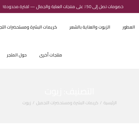
خصومات تصل إلى 50٪ على منتجات العناية والجمال — لفترة محدودة!
العطور
الزيوت والعناية بالشعر
كريمات البشرة ومستحضرات التج
منتجات أخرى
حول المتجر
التصنيف:
زيوت
الرئيسية
/
كريمات البشرة ومستحضرات التجميل
/
زيوت