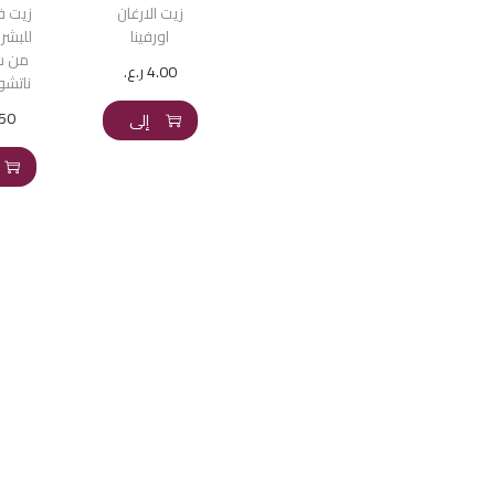
زيت الارغان
اورفينا
للبشر
من س
4.00
ر.ع.
ناتشورا
إضافة
.50
إلى
السلة