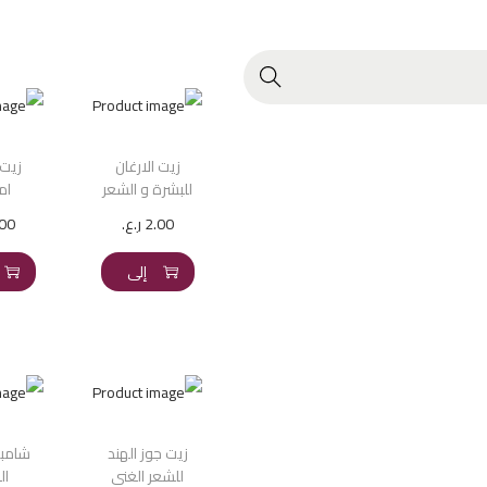
زيت الارغان
زيت 
للبشرة و الشعر
ام
2.00
ر.ع.
.00
إضافة
إلى
السلة
زيت جوز الهند
شامبو 
للشعر الغني
ال