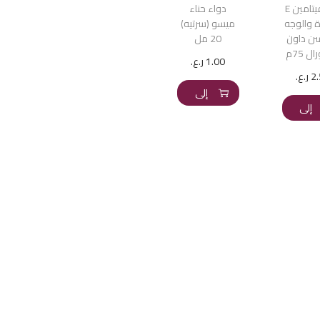
زيت فيتامين E
دواء حناء
ة والوجه
ميسو (سرتيه)
ن داون
20 مل
ل 75م
1.00
ر.ع.
إضافة
2
ر.ع.
إضافة
إلى
إلى
السلة
السلة